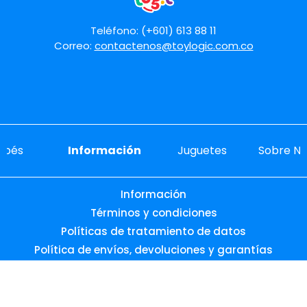
Teléfono: (+601) 613 88 11
Correo:
contactenos@toylogic.com.co
ebés
Información
Juguetes
Sobre No
Información
Términos y condiciones
Políticas de tratamiento de datos
Política de envíos, devoluciones y garantías
Aviso de Privacidad
Promociones vigentes
Preguntas frecuentes