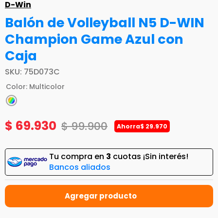
D-Win
Balón de Volleyball N5 D-WIN
Champion Game Azul con
Caja
SKU
:
75D073C
Color
:
Multicolor
$
69
.
930
$
99
.
900
Ahorra
$
29
.
970
Tu compra en
3
cuotas ¡Sin interés!
Bancos aliados