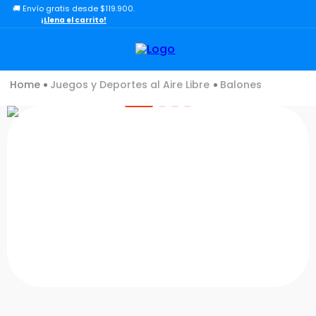
🚚 Envío gratis desde $119.900.
TÉRMINOS MÁS BUSCADOS
¡Llena el carrito!
1
.
lol
2
.
toy story
Juegos y Deportes al Aire Libre
Balones
3
.
carro
4
.
minix figuras
5
.
carro control remoto
6
.
minix maradona
7
.
peluche
8
.
sonic
9
.
bloques
10
.
chef