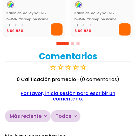
Balón de Volleyball N5
Balón de Volleyball N5
D-WIN Champion Game
D-WIN Champion Game
Verde con Caja
$
99
.
900
Azul con Caja
$
99
.
900
$
69
.
930
$
69
.
930
Comentarios
☆
☆
☆
☆
☆
0 Calificación promedio
(0 comentarios)
Por favor, inicia sesión para escribir un
comentario.
Más reciente
Todos