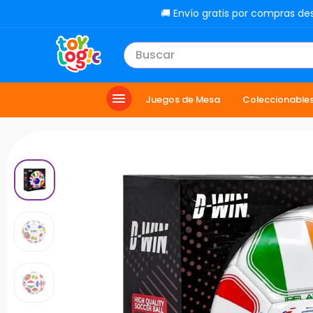
🚚 Envío gratis por compras de
Buscar
TÉRMINOS MÁS BUSCADOS
Juegos de Mesa
Coleccionable
1
.
toy story
2
.
carro
3
.
lol
4
.
minix figuras
5
.
carro control remoto
6
.
peluche
7
.
sonic
8
.
muñecas
9
.
chef