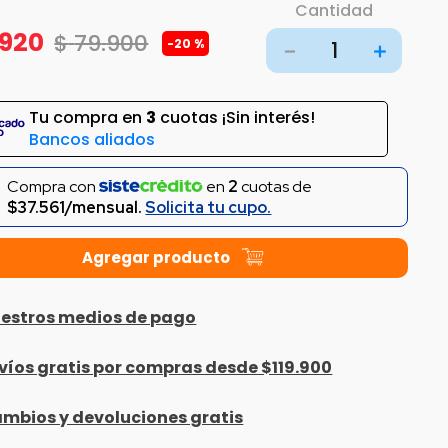
Cantidad
920
$
79
.
900
-
20 %
－
＋
Tu compra en
3
cuotas ¡Sin interés!
Bancos aliados
Compra con
en
2
cuotas de
$37.561/mensual.
Solicita tu cupo.
estros medios de pago
víos gratis por compras desde $119.900
mbios y devoluciones gratis