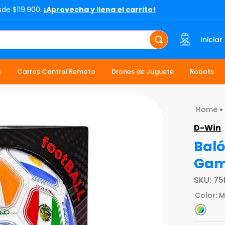
sde $119.900.
¡Aprovecha y llena el carrito!
Iniciar
s
Carros Control Remoto
Drones de Juguete
Robots
D-Win
Baló
Gam
SKU
:
75
Color
:
M