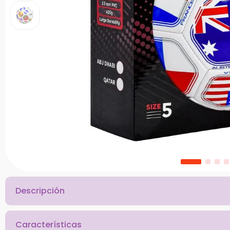
10
.
bloques
Descripción
Características