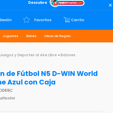
Descubre
 Sesión
Favoritos
Juguetes
Bebés
Ideas de Regalo
Juegos y Deportes al Aire Libre
Balones
n de Fútbol N5 D-WIN World
e Azul con Caja
D069C
ulticolor