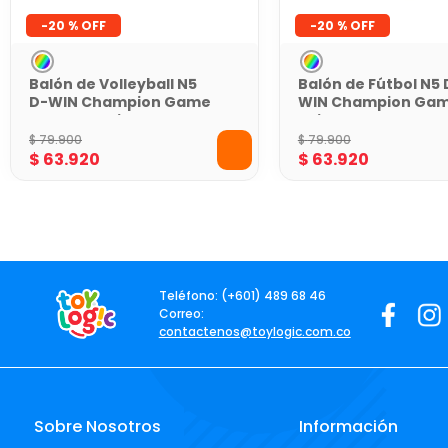
-
20 %
-
20 %
Balón de Volleyball N5
Balón de Fútbol N5 
D-WIN Champion Game
WIN Champion Ga
Azul con Caja
Rojo con Malla
$
79
.
900
$
79
.
900
$
63
.
920
$
63
.
920
Teléfono: (+601) 489 68 46
Correo:
contactenos@toylogic.com.co
Sobre Nosotros
Información