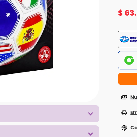
$
63
.
Nu
En
Ca