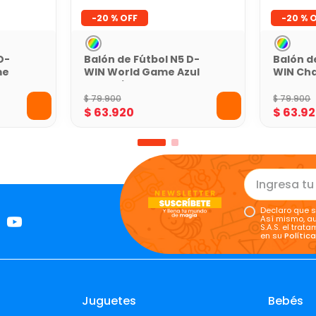
-
20 %
-
20 %
D-
Balón de Fútbol N5 D-
Balón d
me
WIN World Game Azul
WIN Ch
con Caja
Azul Ve
$
79
.
900
$
79
.
900
$
63
.
920
$
63
.
92
Declaro que s
Así mismo, au
S.A.S. el tra
en su
Polític
Juguetes
Bebés