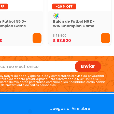
-
20 %
e Fútbol N5 D-
Balón de Fútbol N5 D-
ampion Game
WIN Champion Game
rde con Caja
Azul con Caja
$
79
.
900
0
$
63
.
920
Envíar
oy mayor de edad, y que he leído y comprendido el
Aviso de privacidad
.
torizo de manera previa, expresa, libre e informada a MORE PRODUCTS
tamiento de mis datos personales conforme a las finalidades establecidas
a de Tratamiento de Datos Personales
.
Juegos al Aire Libre