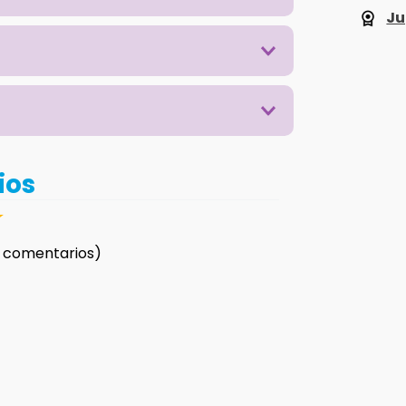
Ju
ios
☆
 comentarios)