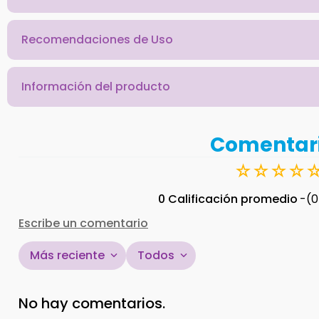
Recomendaciones de Uso
Información del producto
Comentar
☆
☆
☆
☆
0 Calificación promedio
(0
Escribe un comentario
Más reciente
Todos
Agregar comentario
No hay comentarios.
Título