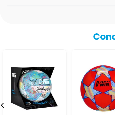
Califica el producto de 1 a 5 estrellas
★
★
★
★
★
Tu nombre
Cono
Dirección de email
Escribe un comentario
Enviar comentario