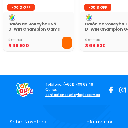
-
30 %
-
30 %
Balón de Volleyball N5
Balón de Volleyball
D-WIN Champion Game
D-WIN Champion 
Verde con Caja
Azul con Caja
$
99
.
900
$
99
.
900
$
69
.
930
$
69
.
930
Teléfono: (+601) 489 68 46
Correo:
contactenos@toylogic.com.co
Sobre Nosotros
Información