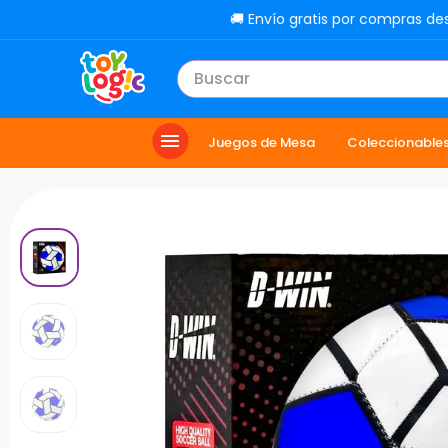
🚚 Envío gratis por compras de
Buscar
TÉRMINOS MÁS BUSCADOS
Juegos de Mesa
Coleccionable
1
.
lol
2
.
toy story
3
.
carro
4
.
carro control remoto
5
.
minix figuras
6
.
minix maradona
7
.
peluche
8
.
sonic
9
.
chef