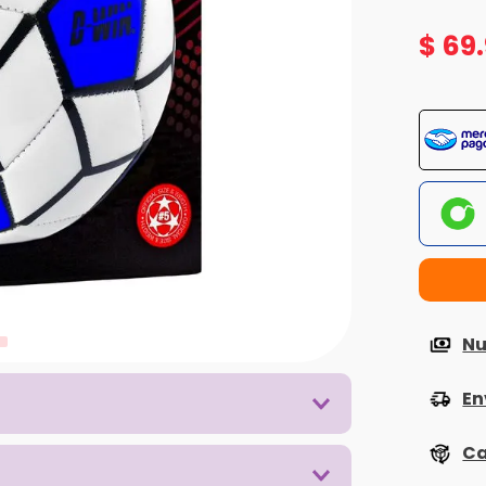
$
69
.
Nu
En
Ca