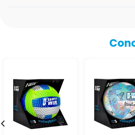
Califica el producto de 1 a 5 estrellas
★
★
★
★
★
Tu nombre
Cono
Dirección de email
Escribe un comentario
Enviar comentario