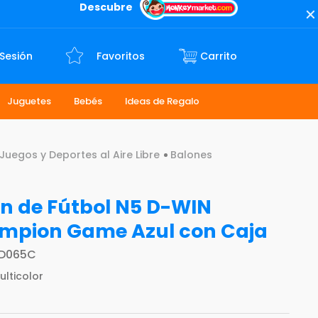
Descubre
 Sesión
Favoritos
Juguetes
Bebés
Ideas de Regalo
Juegos y Deportes al Aire Libre
Balones
n de Fútbol N5 D-WIN
mpion Game Azul con Caja
D065C
ulticolor