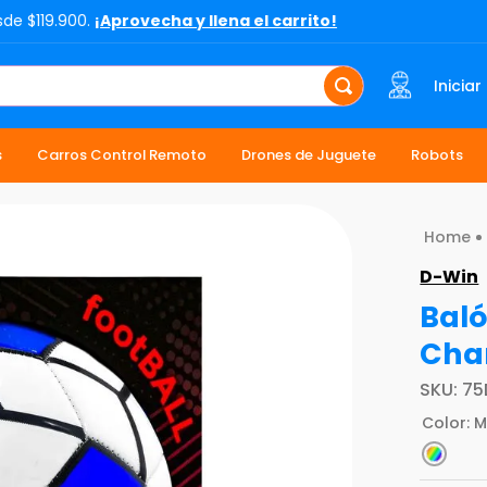
sde $119.900.
¡Aprovecha y llena el carrito!
Iniciar
s
Carros Control Remoto
Drones de Juguete
Robots
D-Win
Baló
Cha
SKU
:
75
Color
:
M