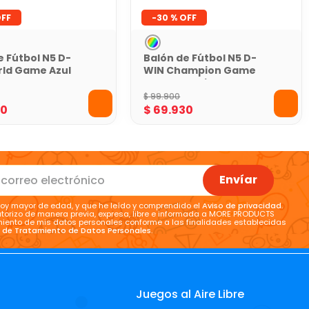
-
30 %
e Fútbol N5 D-
Balón de Fútbol N5 D-
ld Game Azul
WIN Champion Game
a
Azul con Caja
$
99
.
900
30
$
69
.
930
Envíar
oy mayor de edad, y que he leído y comprendido el
Aviso de privacidad
.
torizo de manera previa, expresa, libre e informada a MORE PRODUCTS
tamiento de mis datos personales conforme a las finalidades establecidas
a de Tratamiento de Datos Personales
.
Juegos al Aire Libre