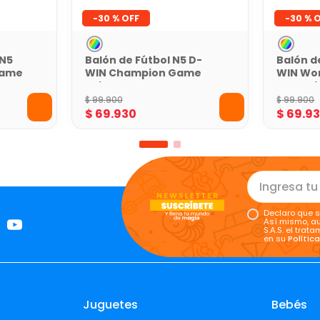
-
30 %
-
30 %
 N5
Balón de Fútbol N5 D-
Balón d
Game
WIN Champion Game
WIN Wor
Rojo con Malla
con Caj
$
99
.
900
$
99
.
900
$
69
.
930
$
69
.
9
Declaro que s
Así mismo, au
S.A.S. el tra
en su
Polític
Juguetes
Bebés