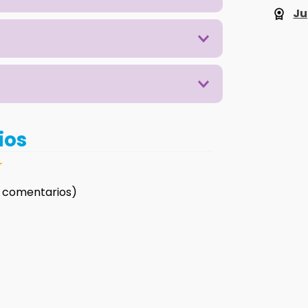
Ju
ios
☆
 comentarios)