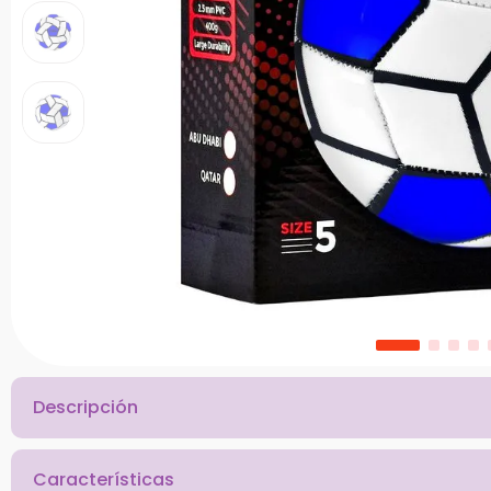
10
.
dinosaurio
Descripción
Características