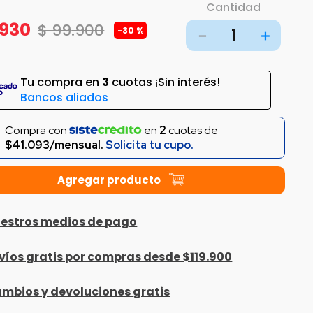
Cantidad
930
$
99
.
900
-
30 %
－
＋
Tu compra en
3
cuotas ¡Sin interés!
Bancos aliados
Compra con
en
2
cuotas de
$41.093/mensual.
Solicita tu cupo.
estros medios de pago
víos gratis por compras desde $119.900
mbios y devoluciones gratis