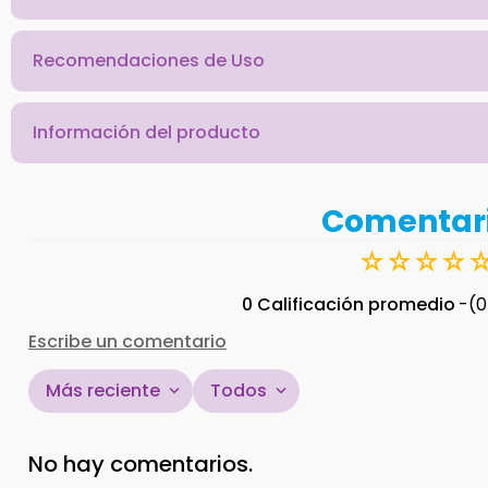
Recomendaciones de Uso
Información del producto
Comentar
☆
☆
☆
☆
0 Calificación promedio
(0
Escribe un comentario
Más reciente
Todos
Agregar comentario
No hay comentarios.
Título