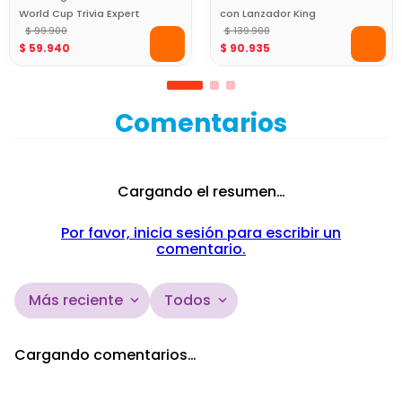
World Cup Trivia Expert
con Lanzador King
Fútbol 2026
$
99
.
900
Games
$
139
.
900
$
59
.
940
$
90
.
935
Comentarios
Cargando el resumen…
Por favor, inicia sesión para escribir un
comentario.
Más reciente
Todos
Cargando comentarios…