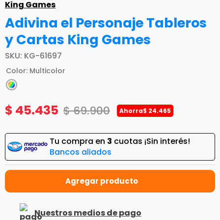
King Games
Adivina el Personaje Tableros
y Cartas King Games
SKU
:
KG-61697
Color
:
Multicolor
$
45
.
435
$
69
.
900
Ahorra
$
24
.
465
Tu compra en
3
cuotas ¡Sin interés!
Bancos aliados
Nuestros medios de pago