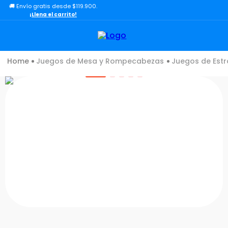
🚚 Envío gratis desde $119.900.
TÉRMINOS MÁS BUSCADOS
¡Llena el carrito!
1
.
lol
2
.
toy story
Juegos de Mesa y Rompecabezas
Juegos de Estr
3
.
carro
4
.
carro control remoto
5
.
minix figuras
6
.
minix maradona
7
.
peluche
8
.
sonic
9
.
dinosaurio
10
.
bloques