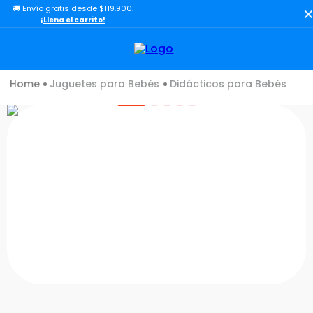
🚚 Envío gratis desde $119.900.
TÉRMINOS MÁS BUSCADOS
¡Llena el carrito!
1
.
lol
2
.
toy story
Juguetes para Bebés
Didácticos para Bebés
3
.
carro
4
.
minix figuras
5
.
carro control remoto
6
.
minix maradona
7
.
peluche
8
.
sonic
9
.
bloques
10
.
chef