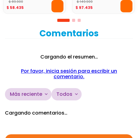
Play
$
89
.
900
Magic Play
$
149
.
900
$
58
.
435
$
97
.
435
Comentarios
Cargando el resumen…
Por favor, inicia sesión para escribir un
comentario.
Más reciente
Todos
Cargando comentarios…