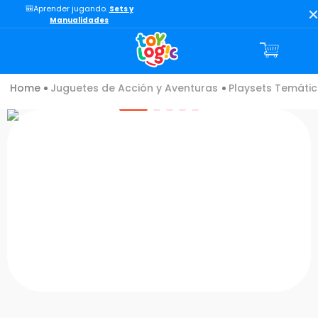
🎒Aprender jugando.
Sets y
🎲 Jugar Juntos.
Juegos de Mesa
TÉRMINOS MÁS BUSCADOS
Manualidades
1
.
toy story
2
.
carro
Juguetes de Acción y Aventuras
Playsets Temátic
3
.
lol
4
.
minix figuras
5
.
carro control remoto
6
.
peluche
7
.
sonic
8
.
muñecas
9
.
chef
10
.
bloques