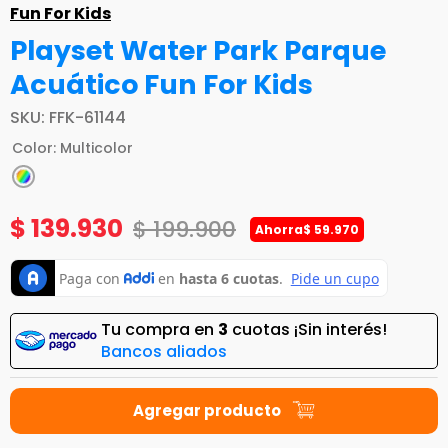
Fun For Kids
Playset Water Park Parque
Acuático Fun For Kids
SKU
:
FFK-61144
Color
:
Multicolor
$
139
.
930
$
199
.
900
Ahorra
$
59
.
970
Tu compra en
3
cuotas ¡Sin interés!
Bancos aliados