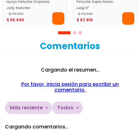
Hyojo Peluche Sorpresa
Peluche Super Mario
Jolly Rancher
Luigi 9"
Coleccionable
$
79
.
900
$
79
.
900
$
55
.
930
$
67
.
915
Comentarios
Cargando el resumen…
Por favor, inicia sesión para escribir un
comentario.
Más reciente
Todos
Cargando comentarios…