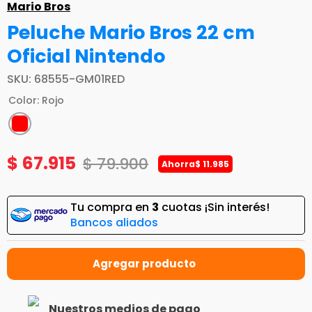
Mario Bros
Peluche Mario Bros 22 cm
Oficial Nintendo
SKU
:
68555-GM01RED
Color
:
Rojo
$
67
.
915
$
79
.
900
Ahorra
$
11
.
985
Tu compra en
3
cuotas ¡Sin interés!
Bancos aliados
Nuestros medios de pago