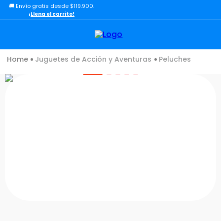
🚚 Envío gratis desde $119.900.
TÉRMINOS MÁS BUSCADOS
¡Llena el carrito!
1
.
lol
2
.
toy story
Juguetes de Acción y Aventuras
Peluches
3
.
carro
4
.
minix figuras
5
.
carro control remoto
6
.
minix maradona
7
.
peluche
8
.
sonic
9
.
bloques
10
.
chef