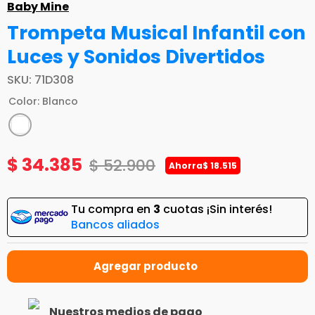
Baby Mine
Trompeta Musical Infantil con
Luces y Sonidos Divertidos
SKU
:
71D308
Color
:
Blanco
$
34
.
385
$
52
.
900
Ahorra
$
18
.
515
Tu compra en
3
cuotas ¡Sin interés!
Bancos aliados
Nuestros medios de pago