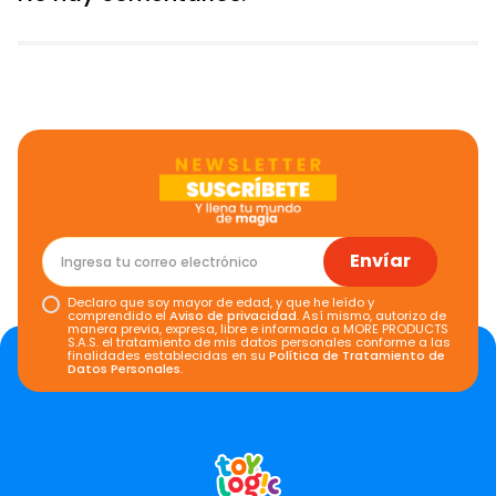
Envíar
Declaro que soy mayor de edad, y que he leído y
comprendido el
Aviso de privacidad
. Así mismo, autorizo de
manera previa, expresa, libre e informada a MORE PRODUCTS
S.A.S. el tratamiento de mis datos personales conforme a las
finalidades establecidas en su
Política de Tratamiento de
Datos Personales
.