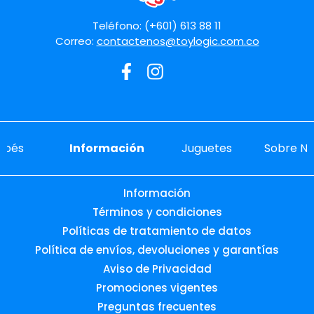
Teléfono: (+601) 613 88 11
Correo:
contactenos@toylogic.com.co
ebés
Información
Juguetes
Sobre No
Información
Términos y condiciones
Políticas de tratamiento de datos
Política de envíos, devoluciones y garantías
Aviso de Privacidad
Promociones vigentes
Preguntas frecuentes