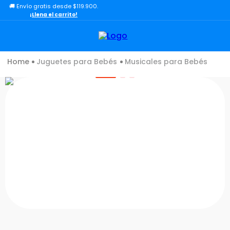
🚚 Envío gratis desde $119.900.
TÉRMINOS MÁS BUSCADOS
¡Llena el carrito!
1
.
lol
2
.
toy story
Juguetes para Bebés
Musicales para Bebés
3
.
carro
4
.
carro control remoto
5
.
minix figuras
6
.
minix maradona
7
.
peluche
8
.
sonic
9
.
dinosaurio
10
.
bloques