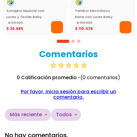
Sonajero Musical con
Tambor Electrónico
Luces y Teclas Baby
Rana con Luces Baby
Mine
$
54
.
900
Mine
$
169
.
900
$
35
.
685
$
110
.
435
Comentarios
☆
☆
☆
☆
☆
0 Calificación promedio
(0 comentarios)
Por favor, inicia sesión para escribir un
comentario.
Más reciente
Todos
No hay comentarios.