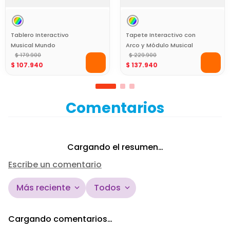
Tablero Interactivo
Tapete Interactivo con
Musical Mundo
Arco y Módulo Musical
Maravilloso Baby Mine
$
179
.
900
Baby Mine
$
229
.
900
$
107
.
940
$
137
.
940
Comentarios
Cargando el resumen…
Escribe un comentario
Más reciente
Todos
Agregar comentario
Cargando comentarios…
Título