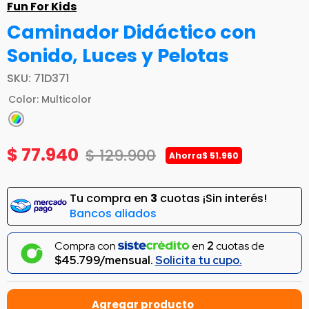
Fun For Kids
Caminador Didáctico con
Sonido, Luces y Pelotas
SKU
:
71D371
Color
:
Multicolor
$
77
.
940
$
129
.
900
Ahorra
$
51
.
960
Tu compra en
3
cuotas ¡Sin interés!
Bancos aliados
Compra con
en
2
cuotas de
$45.799/mensual.
Solicita tu cupo.