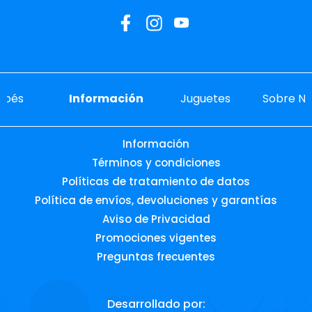
Enviar comentario
ebés
Información
Juguetes
Sobre No
Información
Términos y condiciones
Políticas de tratamiento de datos
Política de envíos, devoluciones y garantías
Aviso de Privacidad
Promociones vigentes
Preguntas frecuentes
Desarrollado por: