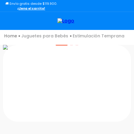
🚚 Envío gratis desde $119.900.
TÉRMINOS MÁS BUSCADOS
¡Llena el carrito!
1
.
lol
2
.
toy story
Juguetes para Bebés
Estimulación Temprana
3
.
carro
4
.
minix figuras
5
.
carro control remoto
6
.
peluche
7
.
sonic
8
.
muñecas
9
.
dinosaurio
10
.
chef