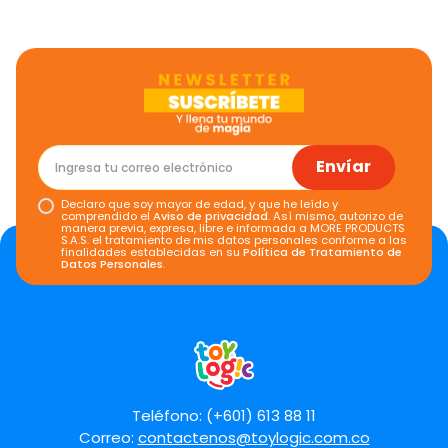
Califica el producto de 1 a 5 estrellas
★
★
★
★
★
Tu nombre
Envíar
Declaro que soy mayor de edad, y que he leído y
Dirección de email
comprendido el
Aviso de privacidad
. Así mismo, autorizo de
manera previa, expresa, libre e informada a MORE PRODUCTS
S.A.S. el tratamiento de mis datos personales conforme a las
finalidades establecidas en su
Política de Tratamiento de
Datos Personales
.
Escribe un comentario
Teléfono: (+601) 613 88 11
Correo:
contactenos@toylogic.com.co