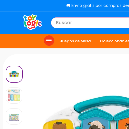
🚚 Envío gratis por compras de
Buscar
TÉRMINOS MÁS BUSCADOS
Juegos de Mesa
Coleccionable
1
.
lol
2
.
toy story
3
.
carro
4
.
minix figuras
5
.
carro control remoto
6
.
minix maradona
7
.
peluche
8
.
sonic
9
.
bloques