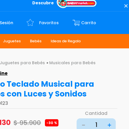
Descubre
 Sesión
Favoritos
Juguetes
Bebés
Ideas de Regalo
Juguetes para Bebés
Musicales para Bebés
ine
o Teclado Musical para
s con Luces y Sonidos
D123
Cantidad
130
$
95
.
900
-
30 %
－
＋