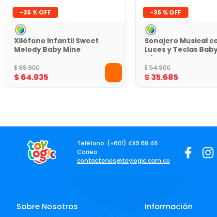
-
35 %
-
35 %
Xilófono Infantil Sweet
Sonajero Musical c
Melody Baby Mine
Luces y Teclas Bab
Mine
$
99
.
900
$
54
.
900
$
64
.
935
$
35
.
685
Teléfono: (+601) 489 68 46
Correo:
contactenos@toylogic.com.co
Sobre Nosotros
Información