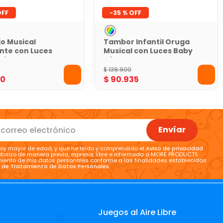
-
35 %
o Musical
Tambor Infantil Oruga
nte con Luces
Musical con Luces Baby
 Kids
Mine
$
139
.
900
40
$
90
.
935
Envíar
oy mayor de edad, y que he leído y comprendido el
Aviso de privacidad
.
torizo de manera previa, expresa, libre e informada a MORE PRODUCTS
tamiento de mis datos personales conforme a las finalidades establecidas
a de Tratamiento de Datos Personales
.
Juegos al Aire Libre