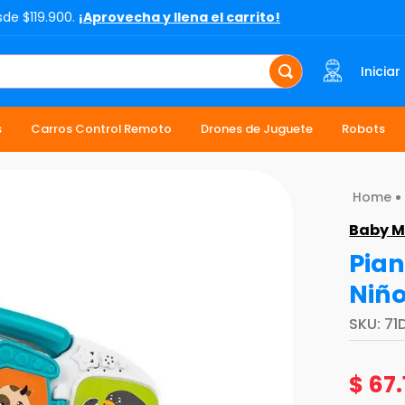
sde $119.900.
¡Aprovecha y llena el carrito!
Iniciar
s
Carros Control Remoto
Drones de Juguete
Robots
Baby M
Pian
Niño
SKU
:
71
$
67
.