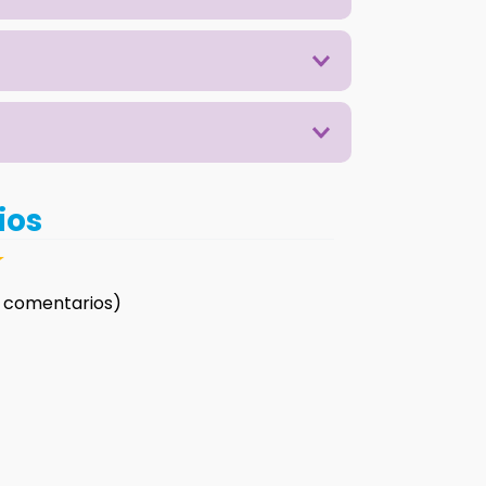
ios
☆
 comentarios)