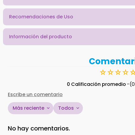
Recomendaciones de Uso
Información del producto
Comentar
☆
☆
☆
☆
0 Calificación promedio
(0
Escribe un comentario
Más reciente
Todos
Agregar comentario
No hay comentarios.
Título