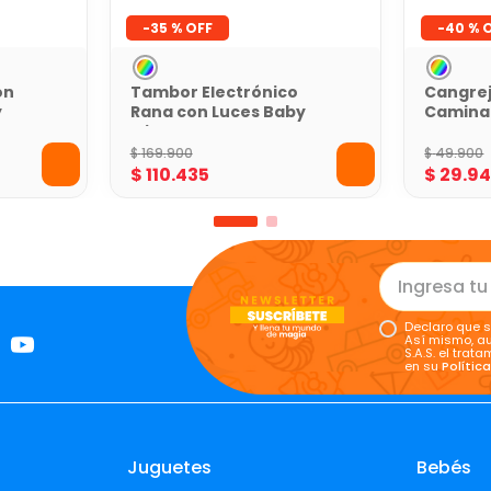
-
35 %
-
40 %
on
Tambor Electrónico
Cangrej
y
Rana con Luces Baby
Camina
Mine
Fun For
$
169
.
900
$
49
.
900
$
110
.
435
$
29
.
9
Declaro que s
Así mismo, au
S.A.S. el tra
en su
Polític
Juguetes
Bebés