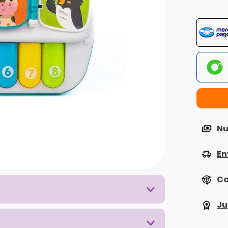
Nu
En
Ca
Ju