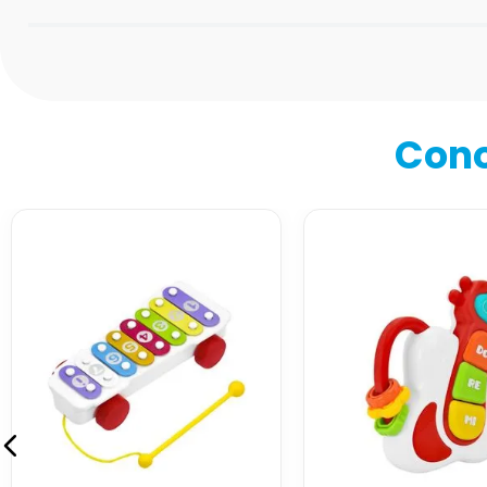
Califica el producto de 1 a 5 estrellas
★
★
★
★
★
Tu nombre
Cono
Dirección de email
Escribe un comentario
Enviar comentario