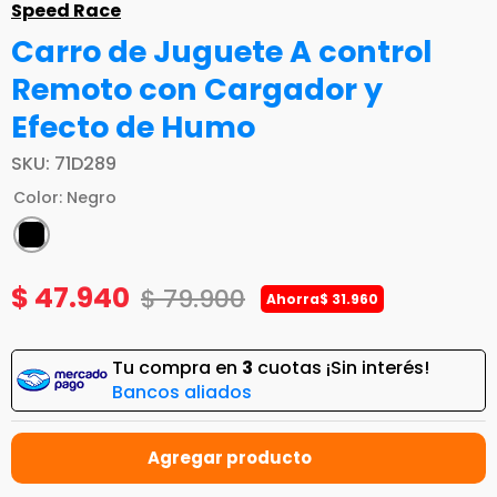
Speed Race
Carro de Juguete A control
Remoto con Cargador y
Efecto de Humo
SKU
:
71D289
Color
:
Negro
$
47
.
940
$
79
.
900
Ahorra
$
31
.
960
Tu compra en
3
cuotas ¡Sin interés!
Bancos aliados