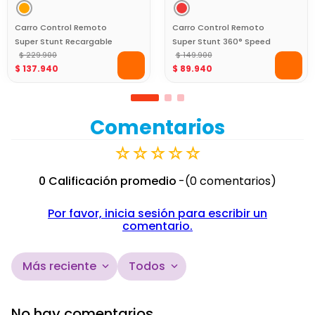
Carro Control Remoto
Carro Control Remoto
Super Stunt Recargable
Super Stunt 360° Speed
con Control Motion
$
229
.
900
Race
$
149
.
900
$
137
.
940
$
89
.
940
Speed Race
Comentarios
☆
☆
☆
☆
☆
0 Calificación promedio
(0 comentarios)
Por favor, inicia sesión para escribir un
comentario.
Más reciente
Todos
No hay comentarios.