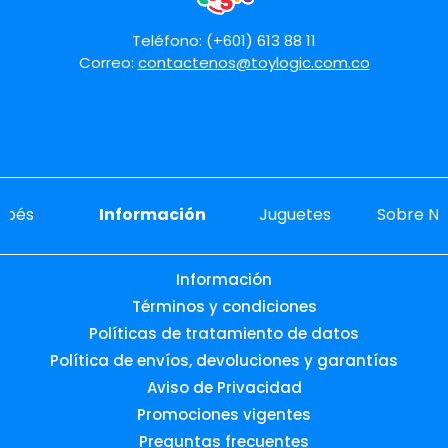
Teléfono: (+601) 613 88 11
Correo:
contactenos@toylogic.com.co
ebés
Información
Juguetes
Sobre No
Información
Términos y condiciones
Políticas de tratamiento de datos
Política de envíos, devoluciones y garantías
Aviso de Privacidad
Promociones vigentes
Preguntas frecuentes