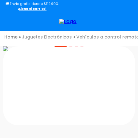
🚚 Envío gratis desde $119.900.
TÉRMINOS MÁS BUSCADOS
¡Llena el carrito!
1
.
lol
2
.
toy story
Juguetes Electrónicos
Vehículos a control remot
3
.
carro
4
.
minix figuras
5
.
carro control remoto
6
.
minix maradona
7
.
peluche
8
.
sonic
9
.
bloques
10
.
chef