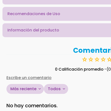
Recomendaciones de Uso
Información del producto
Comentar
☆
☆
☆
☆
0 Calificación promedio
(0
Escribe un comentario
Más reciente
Todos
Agregar comentario
No hay comentarios.
Título