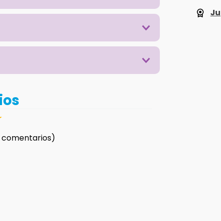
Ju
ios
☆
 comentarios)