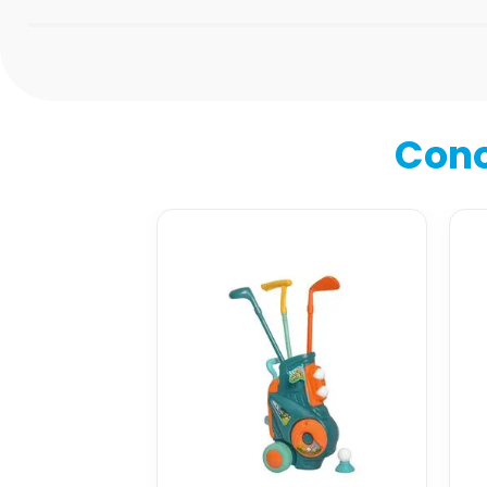
Califica el producto de 1 a 5 estrellas
★
★
★
★
★
Tu nombre
Cono
Dirección de email
Escribe un comentario
Enviar comentario