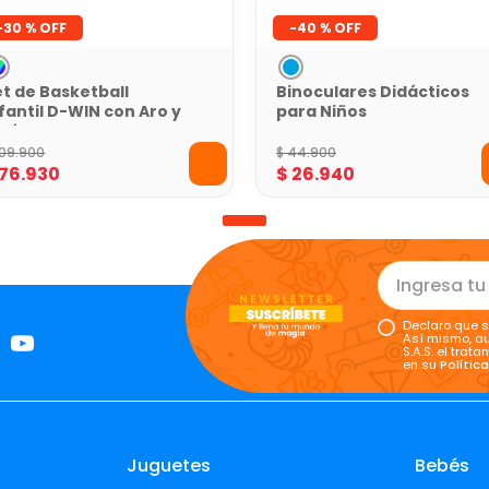
-
30 %
-
40 %
t de Basketball
Binoculares Didácticos
fantil D-WIN con Aro y
para Niños
alón
109
.
900
$
44
.
900
76
.
930
$
26
.
940
Declaro que s
Así mismo, au
S.A.S. el tra
en su
Polític
Juguetes
Bebés