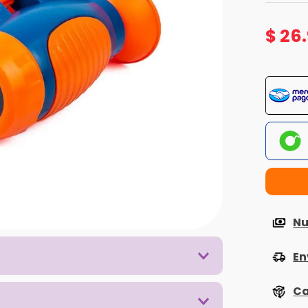
$
26
.
Nu
En
Ca