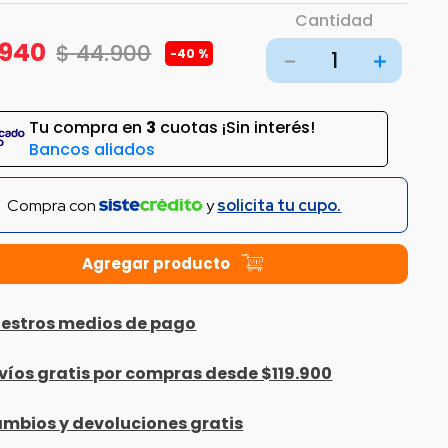
Cantidad
940
$
44
.
900
-
40 %
－
＋
Tu compra en
3
cuotas ¡Sin interés!
Bancos aliados
Compra con
y
solicita tu cupo.
estros medios de pago
víos gratis por compras desde $119.900
mbios y devoluciones gratis