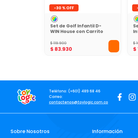
-
30 %
Set de Golf Infantil D-
Se
WIN House con Carrito
In
B
$
119
.
900
$
$
83
.
930
$
Teléfono: (+601) 489 68 46
Correo:
contactenos@toylogic.com.co
Sobre Nosotros
Información