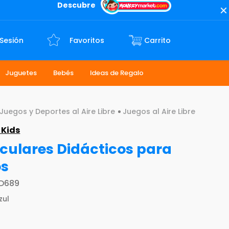
Descubre
 Sesión
Favoritos
Juguetes
Bebés
Ideas de Regalo
Juegos y Deportes al Aire Libre
Juegos al Aire Libre
 Kids
culares Didácticos para
os
D689
zul