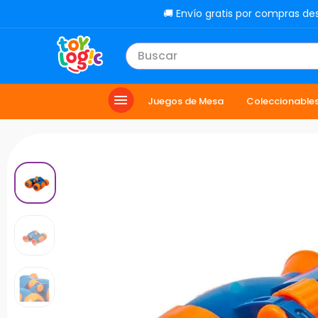
🚚 Envío gratis por compras de
Buscar
TÉRMINOS MÁS BUSCADOS
Juegos de Mesa
Coleccionable
1
.
toy story
2
.
carro
3
.
lol
4
.
minix figuras
5
.
carro control remoto
6
.
peluche
7
.
sonic
8
.
muñecas
9
.
chef