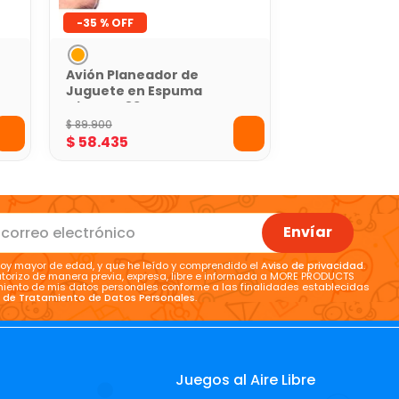
-
35 %
Avión Planeador de
Juguete en Espuma
Gigante 83 Cm
$
89
.
900
$
58
.
435
Envíar
oy mayor de edad, y que he leído y comprendido el
Aviso de privacidad
.
torizo de manera previa, expresa, libre e informada a MORE PRODUCTS
tamiento de mis datos personales conforme a las finalidades establecidas
a de Tratamiento de Datos Personales
.
Juegos al Aire Libre