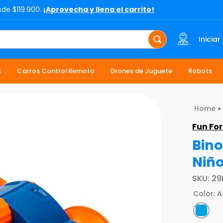
sde $119.900.
¡Aprovecha y llena el carrito!
Iniciar
s
Carros Control Remoto
Drones de Juguete
Robots
Fun For
Bino
Niñ
SKU
:
29
Color
:
A