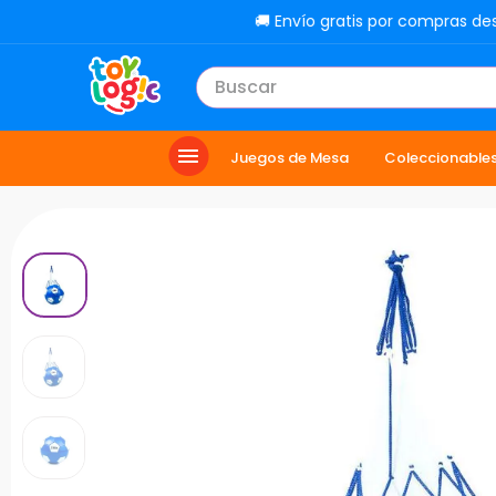
🚚 Envío gratis por compras de
Buscar
TÉRMINOS MÁS BUSCADOS
Juegos de Mesa
Coleccionable
1
.
toy story
2
.
carro
3
.
lol
4
.
minix figuras
5
.
carro control remoto
6
.
peluche
7
.
sonic
8
.
muñecas
9
.
chef