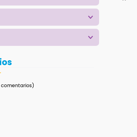
ios
☆
 comentarios)