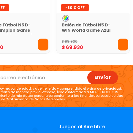
-
30 %
e Fútbol N5 D-
Balón de Fútbol N5 D-
ampion Game
WIN World Game Azul
lombia con Caja
con Caja
$
99
.
900
30
$
69
.
930
Envíar
oy mayor de edad, y que he leído y comprendido el
Aviso de privacidad
.
torizo de manera previa, expresa, libre e informada a MORE PRODUCTS
tamiento de mis datos personales conforme a las finalidades establecidas
a de Tratamiento de Datos Personales
.
Juegos al Aire Libre