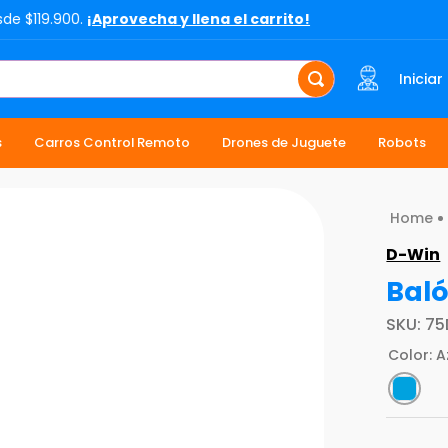
sde $119.900.
¡Aprovecha y llena el carrito!
Iniciar
s
Carros Control Remoto
Drones de Juguete
Robots
D-Win
Baló
SKU
:
75
Color
:
A