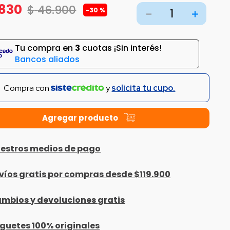
830
$
46
.
900
-
30 %
－
＋
Tu compra en
3
cuotas ¡Sin interés!
Bancos aliados
Compra con
y
solicita tu cupo.
estros medios de pago
víos gratis por compras desde $119.900
mbios y devoluciones gratis
guetes 100% originales