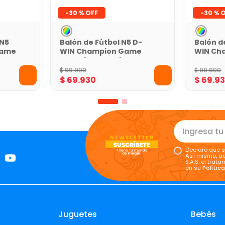
-
30 %
-
30 %
 N5
Balón de Fútbol N5 D-
Balón d
Game
WIN Champion Game
WIN Ch
Naranja con Caja
Azul Co
$
99
.
900
$
99
.
900
$
69
.
930
$
69
.
9
Declaro que s
Así mismo, au
S.A.S. el tra
en su
Polític
Juguetes
Bebés