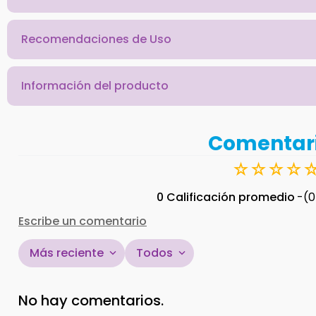
Recomendaciones de Uso
Información del producto
Comentar
☆
☆
☆
☆
0 Calificación promedio
(0
Escribe un comentario
Más reciente
Todos
Agregar comentario
No hay comentarios.
Título