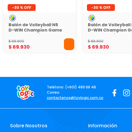
-
30 %
-
30 %
Balón de Volleyball N5
Balón de Volleyball
D-WIN Champion Game
D-WIN Champion 
Verde con Caja
Azul con Caja
$
99
.
900
$
99
.
900
$
69
.
930
$
69
.
930
Teléfono: (+601) 489 68 46
Correo:
contactenos@toylogic.com.co
Sobre Nosotros
Información