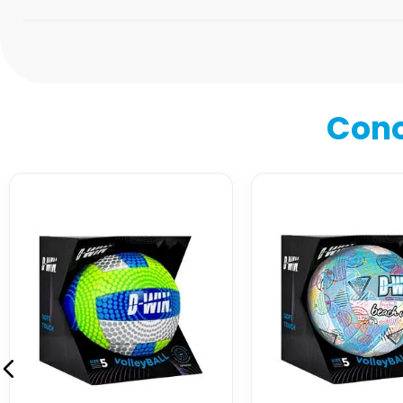
Califica el producto de 1 a 5 estrellas
★
★
★
★
★
Tu nombre
Cono
Dirección de email
Escribe un comentario
Enviar comentario