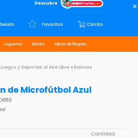
Descubre
 Sesión
Favoritos
Juguetes
Bebés
Ideas de Regalo
Juegos y Deportes al Aire Libre
Balones
n de Microfútbol Azul
D050
zul
Cantidad