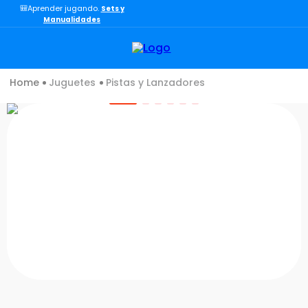
🎒Aprender jugando.
Sets y
TÉRMINOS MÁS BUSCADOS
Manualidades
1
.
lol
2
.
toy story
Juguetes
Pistas y Lanzadores
3
.
carro
4
.
minix figuras
5
.
carro control remoto
6
.
minix maradona
7
.
peluche
8
.
sonic
9
.
bloques
10
.
chef