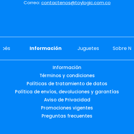
Correo:
contactenos@toylogic.com.co
ebés
Información
Juguetes
Sobre No
Información
Términos y condiciones
Políticas de tratamiento de datos
Política de envíos, devoluciones y garantías
Aviso de Privacidad
Promociones vigentes
Preguntas frecuentes