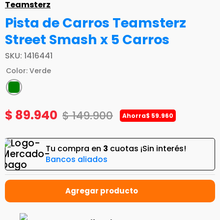
Teamsterz
Pista de Carros Teamsterz
Street Smash x 5 Carros
SKU
:
1416441
Color
:
Verde
$
89
.
940
$
149
.
900
Ahorra
$
59
.
960
Tu compra en
3
cuotas ¡Sin interés!
Bancos aliados