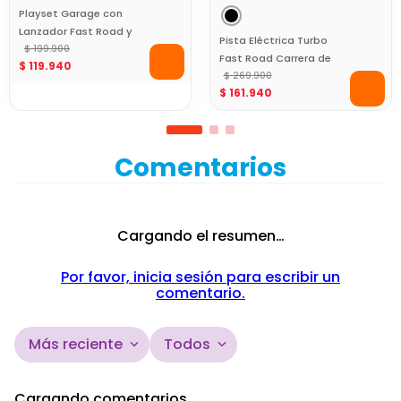
Playset Garage con
Lanzador Fast Road y
Pista Eléctrica Turbo
Diecast Big Helmet
$
199
.
900
Fast Road Carrera de
$
119
.
940
Alta Velocidad
$
269
.
900
$
161
.
940
Comentarios
Cargando el resumen…
Por favor, inicia sesión para escribir un
comentario.
Más reciente
Todos
Cargando comentarios…