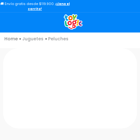
🚚 Envío gratis desde $119.900.
¡Llena el
TÉRMINOS MÁS BUSCADOS
carrito!
1
.
toy story
2
.
lol
Juguetes
Peluches
3
.
carro
4
.
minix figuras
5
.
carro control remoto
6
.
peluche
7
.
sonic
8
.
bloques
9
.
muñecas
10
.
chef