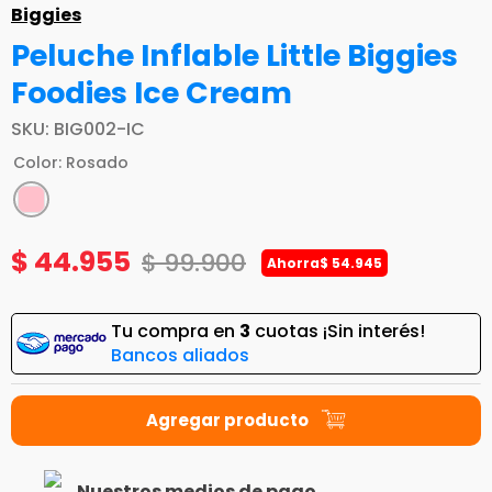
Biggies
Peluche Inflable Little Biggies
Foodies Ice Cream
SKU
:
BIG002-IC
Color
:
Rosado
$
44
.
955
$
99
.
900
Ahorra
$
54
.
945
Tu compra en
3
cuotas ¡Sin interés!
Bancos aliados
Nuestros medios de pago