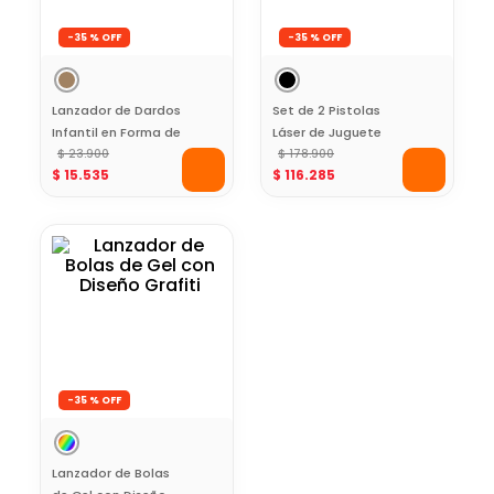
-
35 %
-
35 %
Lanzador de Dardos
Set de 2 Pistolas
Infantil en Forma de
Láser de Juguete
Dinosaurio Color
$
23
.
900
con Luces
$
178
.
900
$
15
.
535
$
116
.
285
Café
-
35 %
Lanzador de Bolas