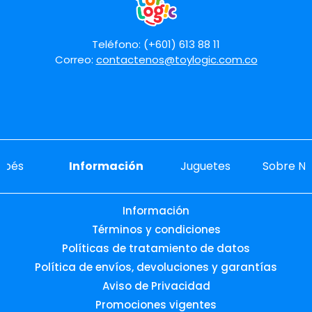
Teléfono: (+601) 613 88 11
Correo:
contactenos@toylogic.com.co
ebés
Información
Juguetes
Sobre No
Información
Términos y condiciones
Políticas de tratamiento de datos
Política de envíos, devoluciones y garantías
Aviso de Privacidad
Promociones vigentes