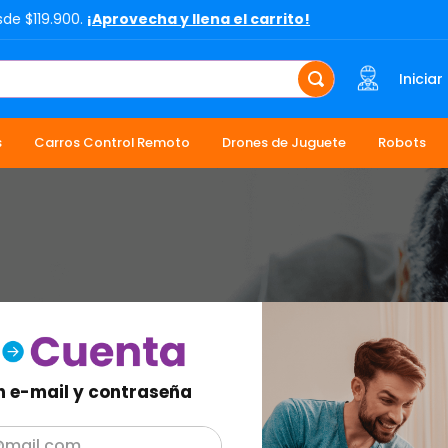
sde $119.900.
¡Aprovecha y llena el carrito!
Iniciar
s
Carros Control Remoto
Drones de Juguete
Robots
n e-mail y contraseña