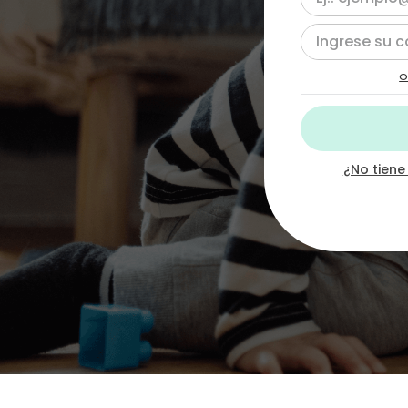
10
.
dinosaurio
O
¿No tiene