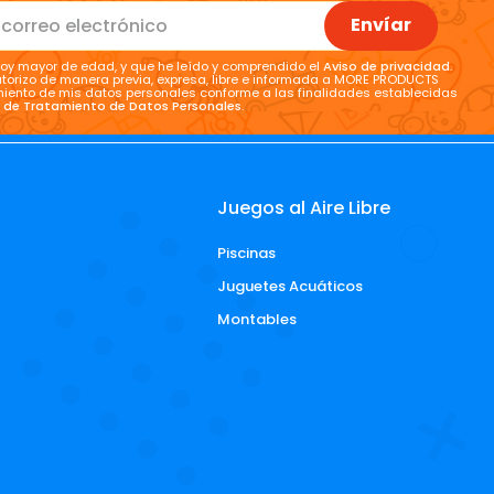
Envíar
oy mayor de edad, y que he leído y comprendido el
Aviso de privacidad
.
torizo de manera previa, expresa, libre e informada a MORE PRODUCTS
tamiento de mis datos personales conforme a las finalidades establecidas
a de Tratamiento de Datos Personales
.
Juegos al Aire Libre
Piscinas
d
Juguetes Acuáticos
Montables