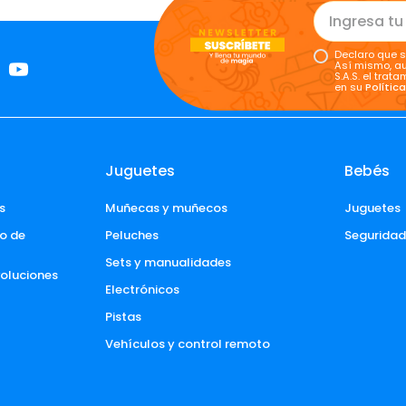
Declaro que s
Así mismo, au
S.A.S. el tra
en su
Polític
Juguetes
Bebés
s
Muñecas y muñecos
Juguetes
o de 
Peluches
Segurida
Sets y manualidades
voluciones 
Electrónicos
Pistas
Vehículos y control remoto