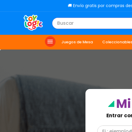
🚚 Envío gratis por compras de
Buscar
TÉRMINOS MÁS BUSCADOS
Juegos de Mesa
Coleccionable
1
.
lol
2
.
toy story
3
.
carro
4
.
carro control remoto
5
.
minix figuras
6
.
minix maradona
7
.
peluche
Entrar co
8
.
sonic
9
.
chef