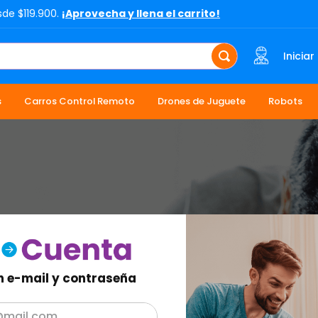
sde $119.900.
¡Aprovecha y llena el carrito!
Iniciar
s
Carros Control Remoto
Drones de Juguete
Robots
n e-mail y contraseña