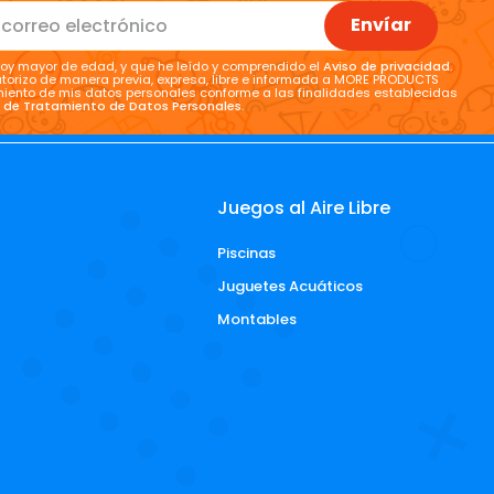
Envíar
oy mayor de edad, y que he leído y comprendido el
Aviso de privacidad
.
torizo de manera previa, expresa, libre e informada a MORE PRODUCTS
tamiento de mis datos personales conforme a las finalidades establecidas
a de Tratamiento de Datos Personales
.
Juegos al Aire Libre
Piscinas
d
Juguetes Acuáticos
Montables