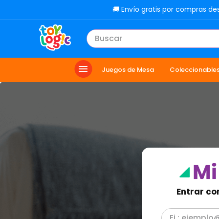
🚚 Envío gratis por compras de
Buscar
TÉRMINOS MÁS BUSCADOS
Juegos de Mesa
Coleccionable
1
.
lol
2
.
toy story
3
.
carro
4
.
minix figuras
5
.
carro control remoto
6
.
minix maradona
7
.
peluche
Entrar co
8
.
sonic
9
.
bloques