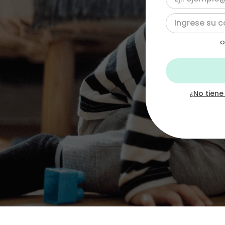
10
.
chef
O
¿No tiene