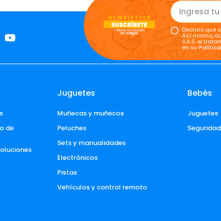
Declaro que s
Así mismo, au
S.A.S. el tra
en su
Polític
Juguetes
Bebés
s
Muñecas y muñecos
Juguetes
o de 
Peluches
Segurida
Sets y manualidades
voluciones 
Electrónicos
Pistas
Vehículos y control remoto