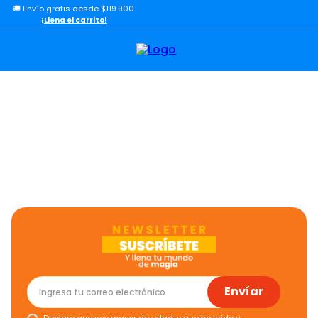
🚚 Envío gratis desde $119.900.
TÉRMINOS MÁS BUSCADOS
¡Llena el carrito!
1
.
lol
2
.
toy story
3
.
carro
4
.
carro control remoto
5
.
minix figuras
6
.
minix maradona
7
.
peluche
8
.
sonic
9
.
chef
10
.
dinosaurio
Envíar
Declaro que soy mayor de edad, y que he leído y