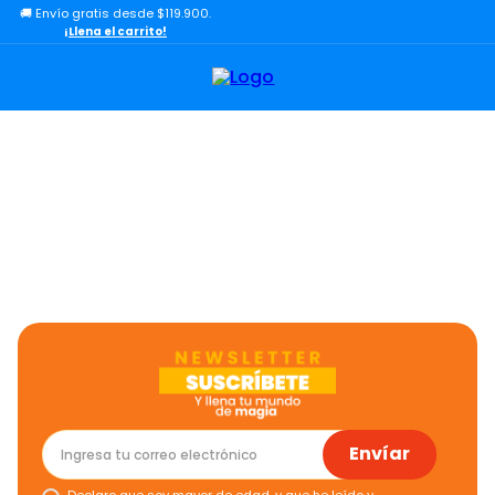
🚚 Envío gratis desde $119.900.
TÉRMINOS MÁS BUSCADOS
¡Llena el carrito!
1
.
lol
2
.
toy story
3
.
carro
4
.
carro control remoto
5
.
minix figuras
6
.
minix maradona
7
.
peluche
8
.
sonic
9
.
dinosaurio
10
.
bloques
Envíar