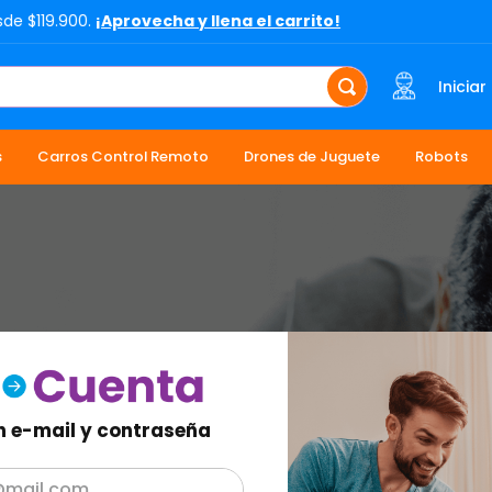
sde $119.900.
¡Aprovecha y llena el carrito!
Iniciar
s
Carros Control Remoto
Drones de Juguete
Robots
n e-mail y contraseña