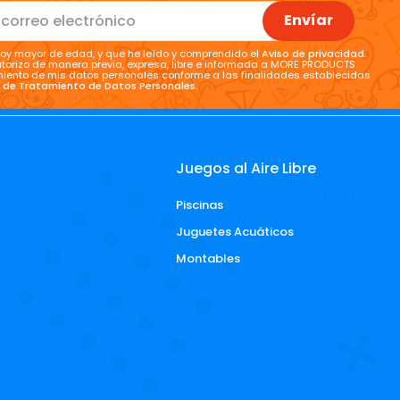
Envíar
oy mayor de edad, y que he leído y comprendido el
Aviso de privacidad
.
torizo de manera previa, expresa, libre e informada a MORE PRODUCTS
tamiento de mis datos personales conforme a las finalidades establecidas
a de Tratamiento de Datos Personales
.
Juegos al Aire Libre
Piscinas
d
Juguetes Acuáticos
Montables