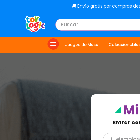
🚚 Envío gratis por compras de
Buscar
TÉRMINOS MÁS BUSCADOS
Juegos de Mesa
Coleccionable
1
.
lol
2
.
toy story
3
.
carro
4
.
minix figuras
5
.
carro control remoto
6
.
minix maradona
7
.
peluche
Entrar co
8
.
sonic
9
.
bloques