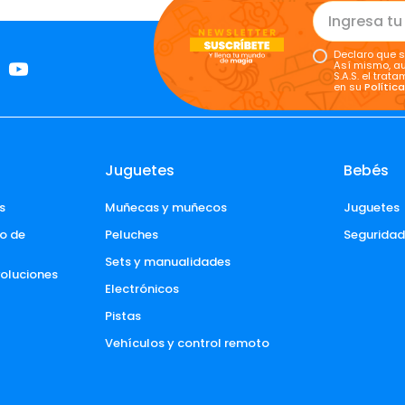
Declaro que s
Así mismo, au
S.A.S. el tra
en su
Polític
Juguetes
Bebés
s
Muñecas y muñecos
Juguetes
o de 
Peluches
Segurida
Sets y manualidades
voluciones 
Electrónicos
Pistas
Vehículos y control remoto