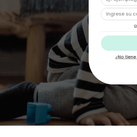
10
.
chef
O
¿No tiene