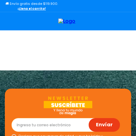
🚚 Envío gratis desde $119.900.
TÉRMINOS MÁS BUSCADOS
¡Llena el carrito!
1
.
lol
2
.
toy story
3
.
carro
4
.
minix figuras
5
.
carro control remoto
6
.
minix maradona
7
.
peluche
8
.
sonic
9
.
bloques
10
.
chef
Envíar