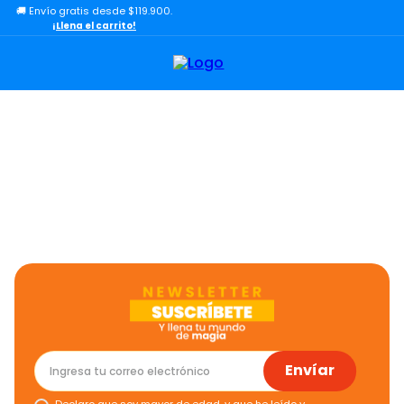
🚚 Envío gratis desde $119.900.
TÉRMINOS MÁS BUSCADOS
¡Llena el carrito!
1
.
lol
2
.
toy story
3
.
carro
4
.
carro control remoto
5
.
minix figuras
6
.
minix maradona
7
.
peluche
8
.
bloques construcción
9
.
sonic
10
.
dinosaurio
Envíar
Declaro que soy mayor de edad, y que he leído y