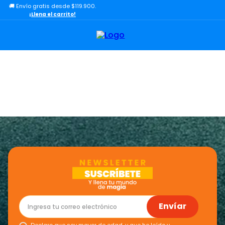
🚚 Envío gratis desde $119.900.
TÉRMINOS MÁS BUSCADOS
¡Llena el carrito!
1
.
lol
2
.
toy story
3
.
carro
4
.
minix figuras
5
.
carro control remoto
6
.
minix maradona
7
.
peluche
8
.
sonic
9
.
bloques
10
.
chef
Envíar