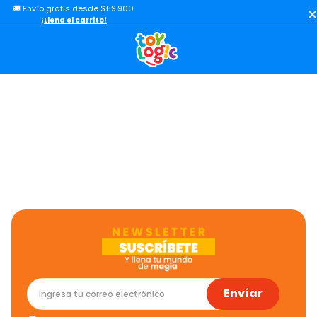
🚚 Envío gratis desde $119.900.
TÉRMINOS MÁS BUSCADOS
¡Llena el carrito!
1
.
lol
2
.
toy story
3
.
carro
4
.
minix figuras
5
.
carro control remoto
6
.
minix maradona
7
.
peluche
8
.
sonic
9
.
bloques
10
.
chef
Envíar