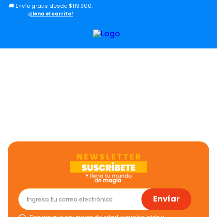
🚚 Envío gratis desde $119.900.
TÉRMINOS MÁS BUSCADOS
¡Llena el carrito!
1
.
lol
2
.
toy story
3
.
carro
4
.
carro control remoto
5
.
minix figuras
6
.
minix maradona
7
.
peluche
8
.
bloques construcción
9
.
sonic
10
.
dinosaurio
Envíar
Declaro que soy mayor de edad, y que he leído y