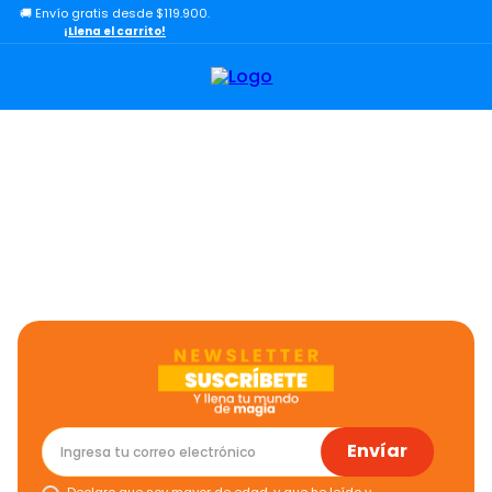
🚚 Envío gratis desde $119.900.
TÉRMINOS MÁS BUSCADOS
¡Llena el carrito!
1
.
lol
2
.
toy story
3
.
carro
4
.
carro control remoto
5
.
minix figuras
6
.
minix maradona
7
.
peluche
8
.
sonic
9
.
dinosaurio
10
.
bloques
Envíar