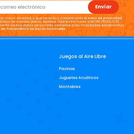
Envíar
oy mayor de edad, y que he leído y comprendido el
Aviso de privacidad
.
torizo de manera previa, expresa, libre e informada a MORE PRODUCTS
tamiento de mis datos personales conforme a las finalidades establecidas
a de Tratamiento de Datos Personales
.
Juegos al Aire Libre
Piscinas
d
Juguetes Acuáticos
Montables