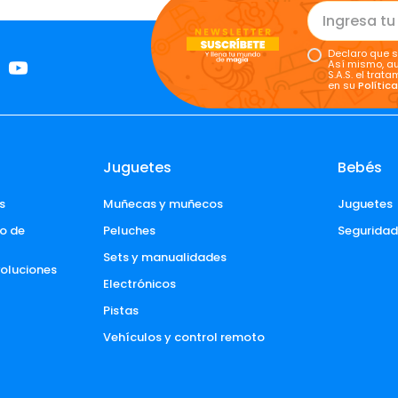
Declaro que s
Así mismo, au
S.A.S. el tra
en su
Polític
Juguetes
Bebés
s
Muñecas y muñecos
Juguetes
o de 
Peluches
Segurida
Sets y manualidades
voluciones 
Electrónicos
Pistas
Vehículos y control remoto