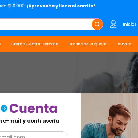
sde $119.900.
¡Aprovecha y llena el carrito!
Iniciar
s
Carros Control Remoto
Drones de Juguete
Robots
n e-mail y contraseña