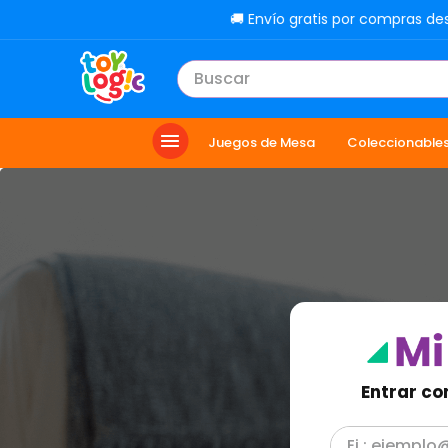
🚚 Envío gratis por compras de
Buscar
TÉRMINOS MÁS BUSCADOS
Juegos de Mesa
Coleccionable
1
.
toy story
2
.
carro
3
.
lol
4
.
minix figuras
5
.
carro control remoto
6
.
peluche
7
.
sonic
Entrar co
8
.
muñecas
9
.
chef