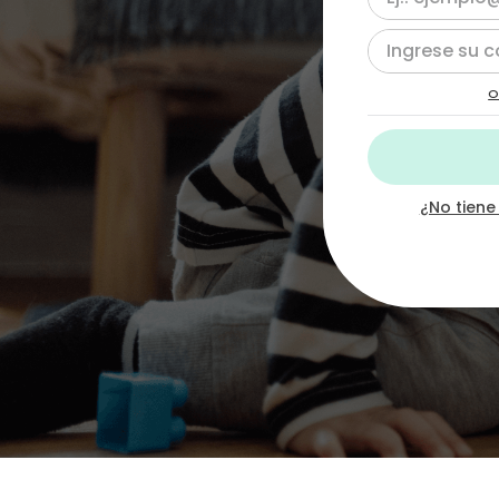
10
.
bloques
O
¿No tiene