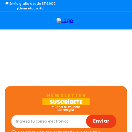
🚚 Envío gratis desde $119.900.
TÉRMINOS MÁS BUSCADOS
¡Llena el carrito!
1
.
lol
2
.
toy story
3
.
carro
4
.
carro control remoto
5
.
minix figuras
6
.
minix maradona
7
.
peluche
8
.
bloques construcción
9
.
sonic
10
.
dinosaurio
Envíar
Declaro que soy mayor de edad, y que he leído y