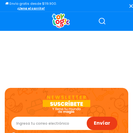
🚚 Envío gratis desde $119.900.
TÉRMINOS MÁS BUSCADOS
¡Llena el carrito!
1
.
lol
2
.
toy story
3
.
carro
4
.
carro control remoto
5
.
minix figuras
6
.
minix maradona
7
.
peluche
8
.
bloques construcción
9
.
sonic
10
.
dinosaurio
Envíar