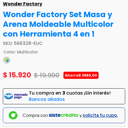
Wonder Factory
Wonder Factory Set Masa y
Arena Moldeable Multicolor
con Herramienta 4 en 1
SKU
:
566328-EUC
Color
:
Multicolor
$
15
.
920
$
19
.
900
Ahorra
$
3980
,
00
Tu compra en
3
cuotas ¡Sin interés!
Bancos aliados
Compra con
y
solicita tu cupo.