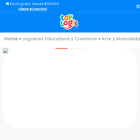
🚚 Envío gratis desde $119.900.
TÉRMINOS MÁS BUSCADOS
¡Llena el carrito!
1
.
toy story
2
.
lol
Juguetes Educativos y Creativos
Arte y Manualid
3
.
carro
4
.
minix figuras
5
.
carro control remoto
6
.
peluche
7
.
sonic
8
.
bloques
9
.
muñecas
10
.
chef