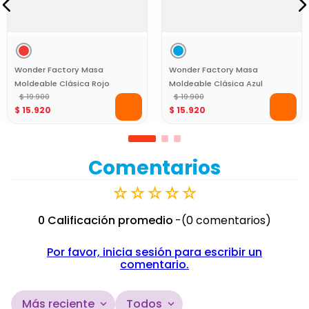
Wonder Factory Masa
Wonder Factory Masa
Moldeable Clásica Rojo
Moldeable Clásica Azul
Libre de Gluten para
$
19
.
900
Libre de Gluten para
$
19
.
900
$
15
.
920
$
15
.
920
Juego Creativo
Juego Creativo
Comentarios
☆
☆
☆
☆
☆
0 Calificación promedio
(0 comentarios)
Por favor, inicia sesión para escribir un
comentario.
Más reciente
Todos