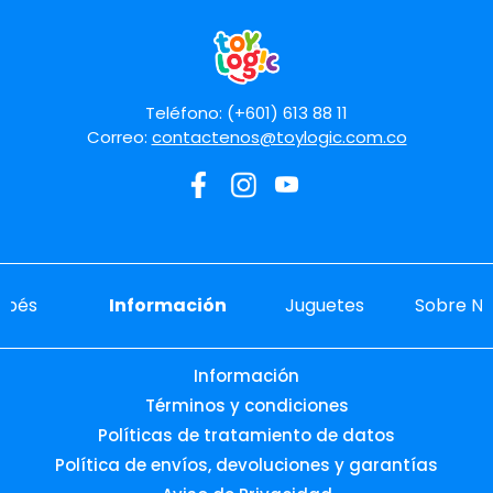
Teléfono: (+601) 613 88 11
Correo:
contactenos@toylogic.com.co
ebés
Información
Juguetes
Sobre No
Información
Términos y condiciones
Políticas de tratamiento de datos
Política de envíos, devoluciones y garantías