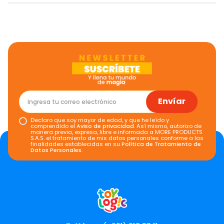
Envíar
Declaro que soy mayor de edad, y que he leído y
comprendido el
Aviso de privacidad
. Así mismo, autorizo de
manera previa, expresa, libre e informada a MORE PRODUCTS
S.A.S. el tratamiento de mis datos personales conforme a las
finalidades establecidas en su
Política de Tratamiento de
Datos Personales
.