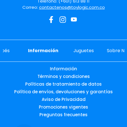
Teléfono: (+601) 613 88 11
Correo:
contactenos@toylogic.com.co
ebés
Información
Juguetes
Sobre No
Información
Términos y condiciones
Políticas de tratamiento de datos
Política de envíos, devoluciones y garantías
Aviso de Privacidad
Promociones vigentes
Preguntas frecuentes