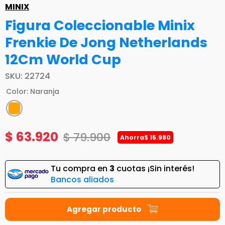
MINIX
Figura Coleccionable Minix
Frenkie De Jong Netherlands
12Cm World Cup
SKU
:
22724
Color
:
Naranja
$
63
.
920
$
79
.
900
Ahorra
$
15
.
980
Tu compra en
3
cuotas ¡Sin interés!
Bancos aliados