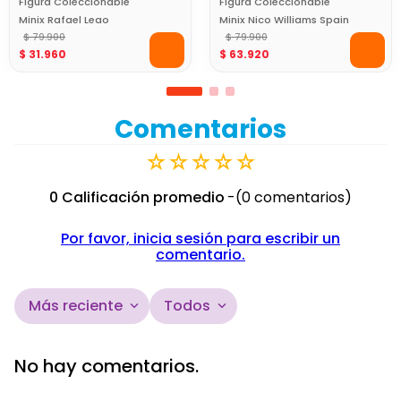
Figura Coleccionable
Figura Coleccionable
Minix Rafael Leao
Minix Nico Williams Spain
Portugal 12Cm World
$
79
.
900
12Cm World Cup
$
79
.
900
$
31
.
960
$
63
.
920
Cup
Comentarios
☆
☆
☆
☆
☆
0 Calificación promedio
(0 comentarios)
Por favor, inicia sesión para escribir un
comentario.
Más reciente
Todos
No hay comentarios.