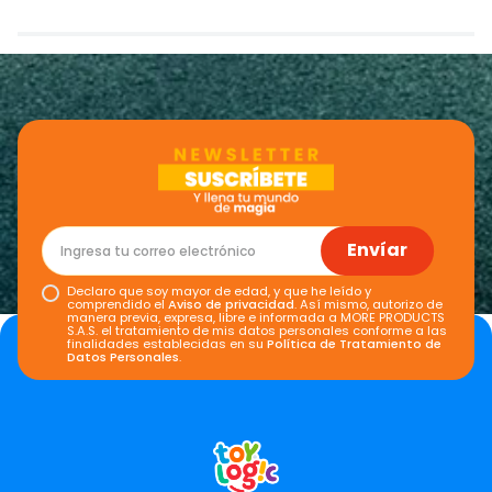
Califica el producto de 1 a 5 estrellas
★
★
★
★
★
Tu nombre
Dirección de email
Envíar
Declaro que soy mayor de edad, y que he leído y
comprendido el
Aviso de privacidad
. Así mismo, autorizo de
manera previa, expresa, libre e informada a MORE PRODUCTS
Escribe un comentario
S.A.S. el tratamiento de mis datos personales conforme a las
finalidades establecidas en su
Política de Tratamiento de
Datos Personales
.