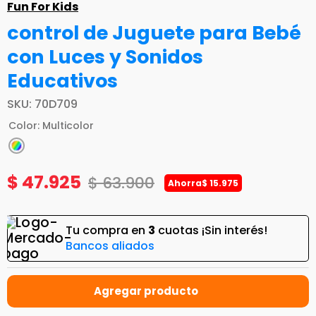
Fun For Kids
control de Juguete para Bebé
con Luces y Sonidos
Educativos
SKU
:
70D709
Color
:
Multicolor
$
47
.
925
$
63
.
900
Ahorra
$
15
.
975
Tu compra en
3
cuotas ¡Sin interés!
Bancos aliados