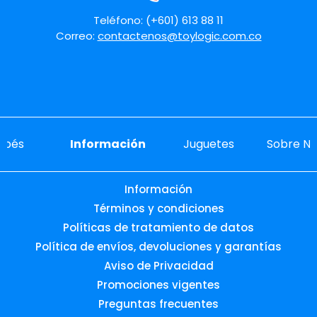
Enviar comentario
Teléfono: (+601) 613 88 11
Correo:
contactenos@toylogic.com.co
ebés
Información
Juguetes
Sobre No
Información
Términos y condiciones
Políticas de tratamiento de datos
Política de envíos, devoluciones y garantías
Aviso de Privacidad
Promociones vigentes
Preguntas frecuentes