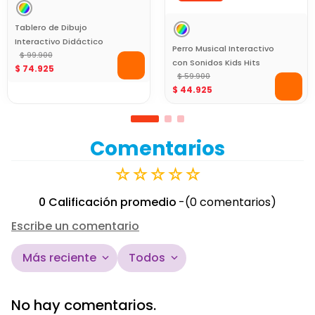
Tablero de Dibujo
Interactivo Didáctico
Perro Musical Interactivo
Kids Hits
$
99
.
900
con Sonidos Kids Hits
$
74
.
925
$
59
.
900
$
44
.
925
Comentarios
☆
☆
☆
☆
☆
0 Calificación promedio
(0 comentarios)
Escribe un comentario
Más reciente
Todos
Agregar comentario
No hay comentarios.
Título