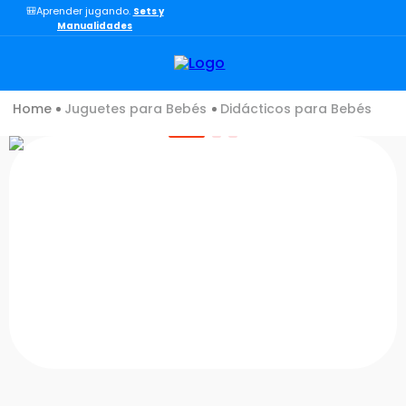
🎒Aprender jugando.
Sets y
TÉRMINOS MÁS BUSCADOS
Manualidades
1
.
lol
2
.
toy story
Juguetes para Bebés
Didácticos para Bebés
3
.
carro
4
.
minix figuras
5
.
carro control remoto
6
.
minix maradona
7
.
peluche
8
.
sonic
9
.
bloques
10
.
chef